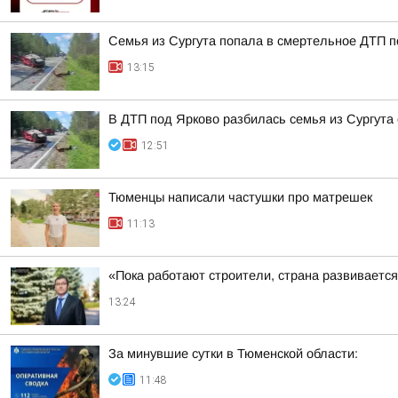
Семья из Сургута попала в смертельное ДТП п
13:15
В ДТП под Ярково разбилась семья из Сургута 
12:51
Тюменцы написали частушки про матрешек
11:13
«Пока работают строители, страна развиваетс
13:24
За минувшие сутки в Тюменской области:
11:48