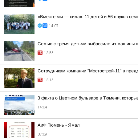
«Вместе мы — сила»: 11 детей и 56 внуков се
14:07
Семью с тремя детьми выбросило из машины 
13:55
Сотрудникам компании "Мостострой-11" в пред
13:15
3 факта о Цветном бульваре в Тюмени, которые
14:04
АиФ Тюмень - Ямал
07:09