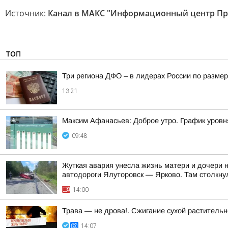
Источник:
Канал в МАКС "Информационный центр Пр
ТОП
Три региона ДФО – в лидерах России по размер
13:21
Максим Афанасьев: Доброе утро. График уровн
09:48
Жуткая авария унесла жизнь матери и дочери 
автодороги Ялуторовск — Ярково. Там столкнул
14:00
Трава — не дрова!. Сжигание сухой растительн
14:07