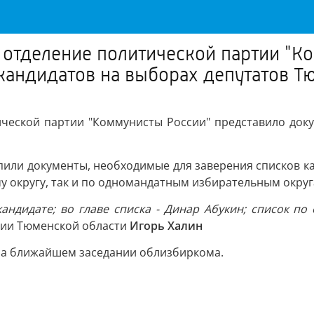
 отделение политической партии "К
кандидатов на выборах депутатов 
ической партии "Коммунисты России" представило доку
или документы, необходимые для заверения списков к
у округу, так и по одномандатным избирательным округ
кандидате; во главе списка - Динар Абукин; список 
ссии Тюменской области
Игорь Халин
на ближайшем заседании облизбиркома.