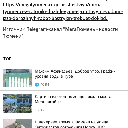
https://megatyumen.ru/proisshestviya/doma-
tyumencev-zatopilo-dozhdevymi-i-gruntovymi-vodami-
izza-dorozhnyh-rabot-bastrykin-trebuet-doklad/
Источник:
Telegram-канал "МегаТюмень - новости
Тюмени"
ТОП
Максим Афанасьев: Доброе утро. График
уровня воды в Туре
09:54
Картина из окон тюменцев около моста
Мельникайте
08:03
В вечернее время в Тюмени на улице
Энтузиастов сотрудники Полка ДПС