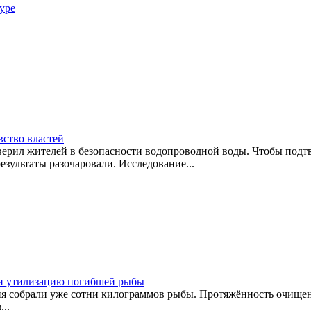
уре
вство властей
ерил жителей в безопасности водопроводной воды. Чтобы подтв
зультаты разочаровали. Исследование...
 и утилизацию погибшей рыбы
ня собрали уже сотни килограммов рыбы. Протяжённость очищен
..