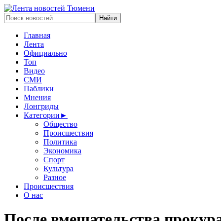
Главная
Лента
Официально
Топ
Видео
СМИ
Паблики
Мнения
Лонгриды
Категории
►
Общество
Происшествия
Политика
Экономика
Спорт
Культура
Разное
Происшествия
О нас
После вмешательства прокура