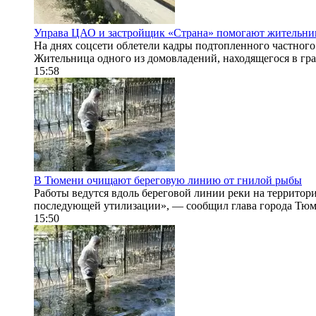
Управа ЦАО и застройщик «Страна» помогают жительниц
На днях соцсети облетели кадры подтопленного частного 
Жительница одного из домовладений, находящегося в гра
15:58
В Тюмени очищают береговую линию от гнилой рыбы
Работы ведутся вдоль береговой линии реки на территор
последующей утилизации», — сообщил глава города Тюм
15:50