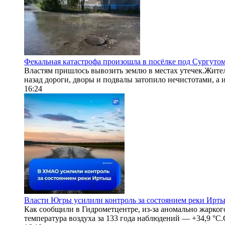
Фекальная катастрофа произошла в посёлке под Сургутом
Властям пришлось вывозить землю в местах утечек.Жител
назад дороги, дворы и подвалы затопило нечистотами, а из
16:24
Власти Югры усилили контроль за состоянием реки Ирт
Как сообщили в Гидрометцентре, из-за аномально жарког
температура воздуха за 133 года наблюдений — +34,9 °C.