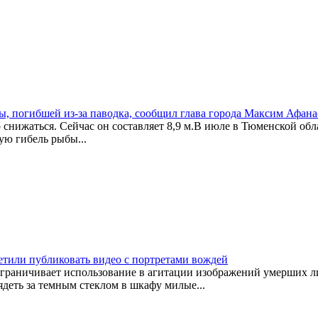
ы, погибшей из-за паводка, сообщил глава города Максим Афана
 снижаться. Сейчас он составляет 8,9 м.В июле в Тюменской обл
ую гибель рыбы...
етили публиковать видео с портретами вождей
граничивает использование в агитации изображений умерших ли
деть за темным стеклом в шкафу милые...