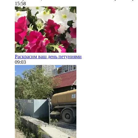
15:58
Раскрасим ваш день петуниями
09:03