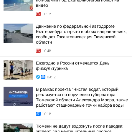
погибшими под Екатеринбургом попал на
видео
10:12
Движение по федеральной автодороге
Екатеринбург открыто в обоих направлениях,
сообщает Госавтоинспекция Тюменской
области
10:48
Ежегодно в России отмечается День
физкультурника
09:12
В рамках проекта "Чистая вода", который
реализуется по поручению губернатора
Тюменской области Александра Моора, также
работают стационарные точки набора воды
10:18
Тюмени не дадут вздохнуть после паводка:
эксперт дал неутешительный прогноз