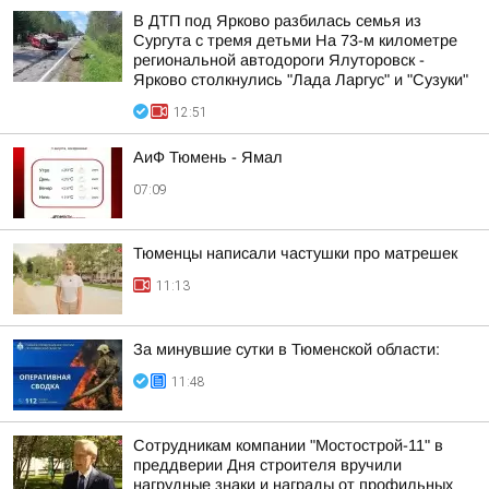
В ДТП под Ярково разбилась семья из
Сургута с тремя детьми На 73-м километре
региональной автодороги Ялуторовск -
Ярково столкнулись "Лада Ларгус" и "Сузуки"
12:51
АиФ Тюмень - Ямал
07:09
Тюменцы написали частушки про матрешек
11:13
За минувшие сутки в Тюменской области:
11:48
Сотрудникам компании "Мостострой-11" в
преддверии Дня строителя вручили
нагрудные знаки и награды от профильных