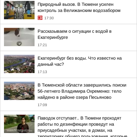
Природный вызов. В Тюмени усилен
контроль за Велижанским водозабором
17:30
Рассказываем о ситуации с водой в
Екатеринбурге
17:21
Екатеринбург без воды. Что известно на
данный час?
17:13
В Тюменской области завершились поиски
56-летнего Владимира Охременко: тело
найдено в районе озера Песьяново
17:09
Паводок отступает.. В Тюмени проходят
работы по дезинфекции проведут на
приусадебных участках, в домах, на
территориях общего пользования, которые