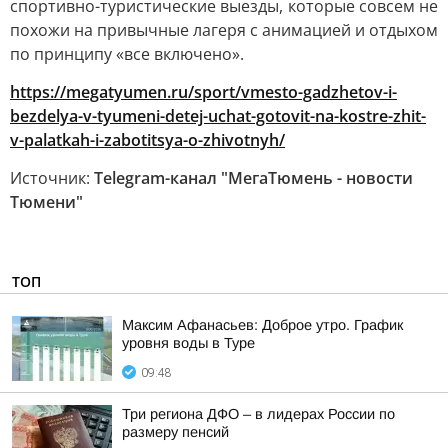
спортивно-туристические выезды, которые совсем не
похожи на привычные лагеря с анимацией и отдыхом
по принципу «все включено».
https://megatyumen.ru/sport/vmesto-gadzhetov-i-
bezdelya-v-tyumeni-detej-uchat-gotovit-na-kostre-zhit-
v-palatkah-i-zabotitsya-o-zhivotnyh/
Источник:
Telegram-канал "МегаТюмень - новости
Тюмени"
ТОП
Максим Афанасьев: Доброе утро. График
уровня воды в Туре
09:48
Три региона ДФО – в лидерах России по
размеру пенсий