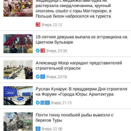
Медведица с медвежатами едва не
растерзала свердловчанина, крупный
оползень сошёл с горы Маттерхорн, в
Польше бизон набросился на туриста
Вчера, 22:12
19-летняя девушка выпала из аттракциона на
Цветном бульваре
Вчера, 20:36
Александр Моор наградил представителей
строительной отрасли
Вчера, 20:18
Руслан Кухарук: В преддверии Дня строителя
на Форуме «Города Югры: Архитектура
Вчера, 21:15
Почти тонну погибшей рыбы вывезли с
берегов Туры
Вчера, 22:08