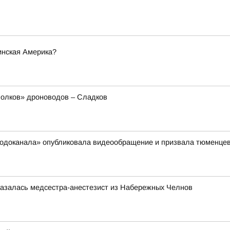
инская Америка?
олков» дроноводов – Сладков
сводоканала» опубликовала видеообращение и призвала тюменцев
казалась медсестра-анестезист из Набережных Челнов