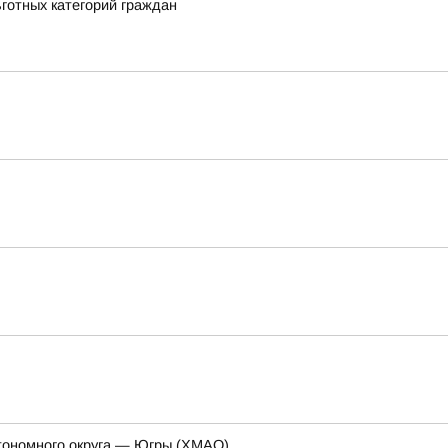
ьготных категорий граждан
тономного округа — Югры (ХМАО)