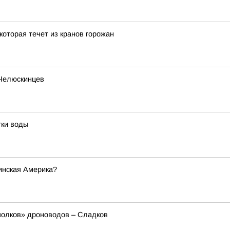
которая течет из кранов горожан
 Челюскинцев
тки воды
инская Америка?
полков» дроноводов – Сладков