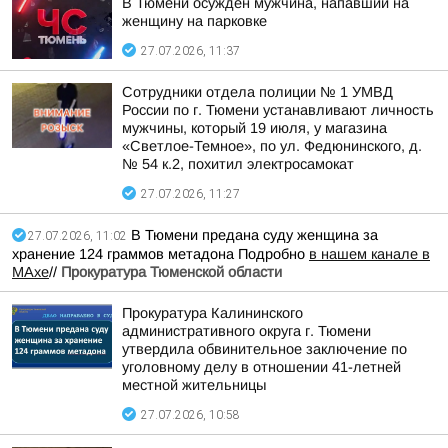
В Тюмени осужден мужчина, напавший на
женщину на парковке
27.07.2026, 11:37
Сотрудники отдела полиции № 1 УМВД
России по г. Тюмени устанавливают личность
мужчины, который 19 июля, у магазина
«Светлое-Темное», по ул. Федюнинского, д.
№ 54 к.2, похитил электросамокат
27.07.2026, 11:27
В Тюмени предана суду женщина за
27.07.2026, 11:02
хранение 124 граммов метадона Подробно
в нашем канале в
МАхе
//
Прокуратура Тюменской области
Прокуратура Калининского
административного округа г. Тюмени
утвердила обвинительное заключение по
уголовному делу в отношении 41-летней
местной жительницы
27.07.2026, 10:58