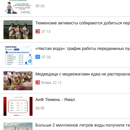
09:03
Тюменские активисты собираются добиться пе
07:10
«Чистая вода»: график работы передвижных пун
07:03
Медведица с медвежатами едва не растерзала 
Вчера, 22:12
АиФ Тюмень - Ямал
06:09
Больше 2 миллионов литров воды получили т