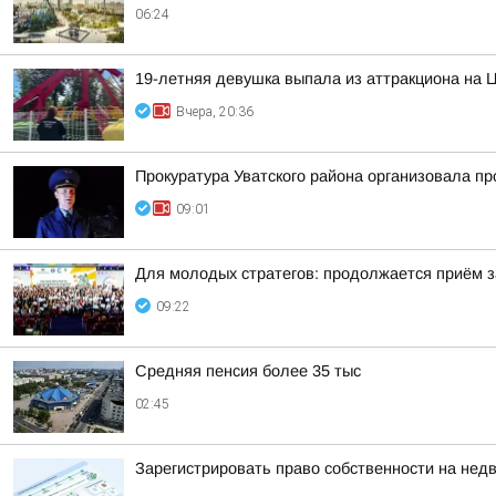
06:24
19-летняя девушка выпала из аттракциона на 
Вчера, 20:36
Прокуратура Уватского района организовала пр
09:01
Для молодых стратегов: продолжается приём за
09:22
Средняя пенсия более 35 тыс
02:45
Зарегистрировать право собственности на нед