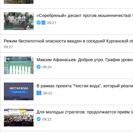
«Серебряный» десант против мошенничества! 
09:27
Режим беспилотной опасности введен в соседней Курганской о
09:27
Максим Афанасьев: Доброе утро. График уровн
09:24
В рамках проекта "Чистая вода", который реа
09:22
Для молодых стратегов: продолжается приём за
09:22