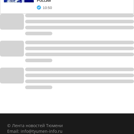
России
10:50
© Лента новостей Тюмени
Email:
info@tyumen-info.ru