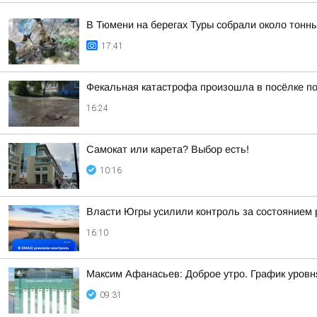
В Тюмени на берегах Туры собрали около тонн
17:41
Фекальная катастрофа произошла в посёлке по
16:24
Самокат или карета? Выбор есть!
10:16
Власти Югры усилили контроль за состоянием
16:10
Максим Афанасьев: Доброе утро. График уровн
09:31