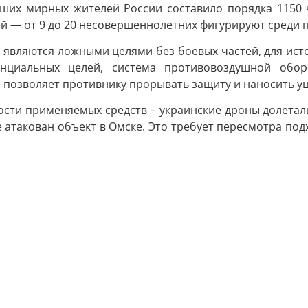
ших мирных жителей России составило порядка 1150 ч
ей — от 9 до 20 несовершеннолетних фигурируют среди 
А являются ложными целями без боевых частей, для ис
енциальных целей, система противовоздушной обо
е позволяет противнику прорывать защиту и наносить у
ости применяемых средств – украинские дроны долетал
е атакован объект в Омске. Это требует пересмотра по