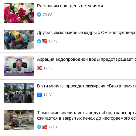
Раскрасим ваш день петуниями
09:03
Друзья, эксклюзивные кадры с Омской судовер
17:47
Аэрация водопроводной воды предотвращает о
17:47
В эти минуты проходит экскурсия «Вахта памят
17:31
Тюменские специалисты ведут сбор, транспорт
сжигается в закрытых печах до несгораемого ост
17:21