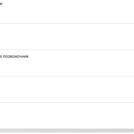
ке
а позвоночник