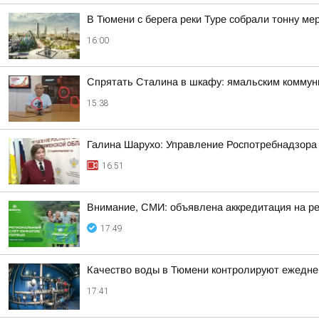
В Тюмени с берега реки Туре собрали тонну ме
16:00
Спрятать Сталина в шкафу: ямальским коммун
15:38
Галина Шарухо: Управление Роспотребнадзора 
16:51
Внимание, СМИ: объявлена аккредитация на р
17:49
Качество воды в Тюмени контролируют ежедне
17:41