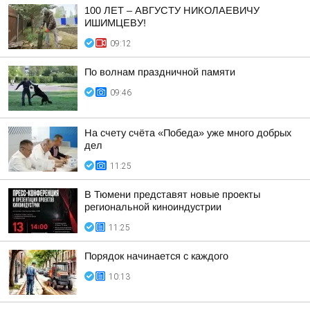
100 ЛЕТ – АВГУСТУ НИКОЛАЕВИЧУ
ИШИМЦЕВУ!
09:12
По волнам праздничной памяти
09:46
На счету счёта «Победа» уже много добрых
дел
11:25
В Тюмени представят новые проекты
региональной киноиндустрии
11:25
Порядок начинается с каждого
10:13