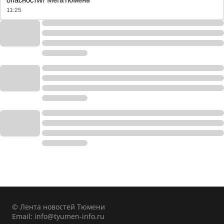
опасности//
МегаТюмень
11:25
© Лента новостей Тюмени
Email:
info@tyumen-info.ru