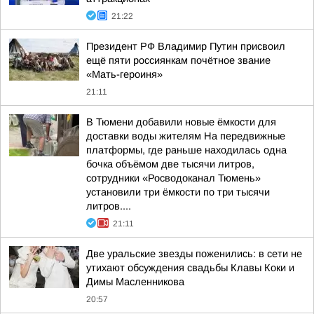
21:22
Президент РФ Владимир Путин присвоил
ещё пяти россиянкам почётное звание
«Мать-героиня»
21:11
В Тюмени добавили новые ёмкости для
доставки воды жителям На передвижные
платформы, где раньше находилась одна
бочка объёмом две тысячи литров,
сотрудники «Росводоканал Тюмень»
установили три ёмкости по три тысячи
литров....
21:11
Две уральские звезды поженились: в сети не
утихают обсуждения свадьбы Клавы Коки и
Димы Масленникова
20:57