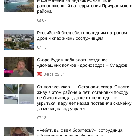
восхождение на ледник Романтиков,
расположенный на территории Приуральского
района
08:07
Российский боец сбил последним патроном
дрон и спас жизнь сослуживцам
07:15
Скоро будем наблюдать создание
«домашних полков» дроноводов – Сладков
Вчера, 22:54
От подписчиков. — Остановка сквер Юности ,
живу в этом районе 6 лет: остановки походу
не было никогда , даже от непогоды не
укрыться, пару лет назад поставили скамейку
, а месяц назад убрали
07:18
«Ребят, вы с кем боритесь?»: сотрудница
«Росводоканала» опубликовала